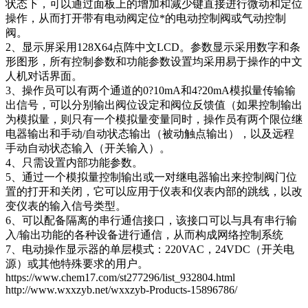
状态下，可以通过面板上的增加和减少键直接进行微动和定位
操作，从而打开带有电动阀定位*的电动控制阀或气动控制
阀。
2、显示屏采用128X64点阵中文LCD。参数显示采用数字和条
形图形，所有控制参数和功能参数设置均采用易于操作的中文
人机对话界面。
3、操作员可以有两个通道的0?10mA和4?20mA模拟量传输输
出信号，可以分别输出阀位设定和阀位反馈值（如果控制输出
为模拟量，则只有一个模拟量变量同时，操作员有两个限位继
电器输出和手动/自动状态输出（被动触点输出），以及远程
手动自动状态输入（开关输入）。
4、只需设置内部功能参数。
5、通过一个模拟量控制输出或一对继电器输出来控制阀门位
置的打开和关闭，它可以应用于仪表和仪表内部的跳线，以改
变仪表的输入信号类型。
6、可以配备隔离的串行通信接口，该接口可以与具有串行输
入/输出功能的各种设备进行通信，从而构成网络控制系统
7、电动操作显示器的单层模式：220VAC，24VDC（开关电
源）或其他特殊要求的用户。
https://www.chem17.com/st277296/list_932804.html
http://www.wxxzyb.net/wxxzyb-Products-15896786/