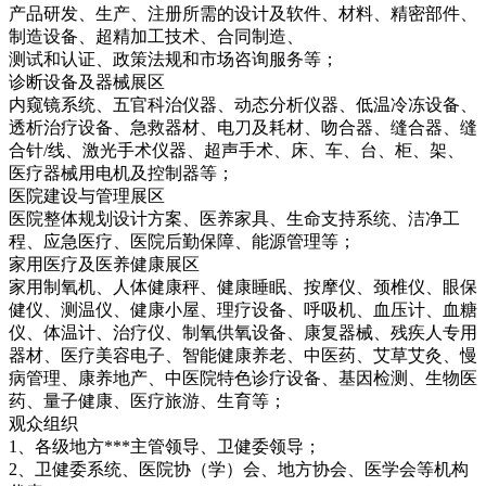
产品研发、生产、注册所需的设计及软件、材料、精密部件、
制造设备、超精加工技术、合同制造、
测试和认证、政策法规和市场咨询服务等；
诊断设备及器械展区
内窥镜系统、五官科治仪器、动态分析仪器、低温冷冻设备、
透析治疗设备、急救器材、电刀及耗材、吻合器、缝合器、缝
合针/线、激光手术仪器、超声手术、床、车、台、柜、架、
医疗器械用电机及控制器等；
医院建设与管理展区
医院整体规划设计方案、医养家具、生命支持系统、洁净工
程、应急医疗、医院后勤保障、能源管理等；
家用医疗及医养健康展区
家用制氧机、人体健康秤、健康睡眠、按摩仪、颈椎仪、眼保
健仪、测温仪、健康小屋、理疗设备、呼吸机、血压计、血糖
仪、体温计、治疗仪、制氧供氧设备、康复器械、残疾人专用
器材、医疗美容电子、智能健康养老、中医药、艾草艾灸、慢
病管理、康养地产、中医院特色诊疗设备、基因检测、生物医
药、量子健康、医疗旅游、生育等；
观众组织
1、各级地方***主管领导、卫健委领导；
2、卫健委系统、医院协（学）会、地方协会、医学会等机构