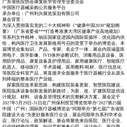
广东省医院协会康复医学管理专业委员会
中国医疗器械采购公共服务平台
承办单位：广州利兴展览策划有限公司
展会背景：
为深入贯彻落实党的二十大精神和《“健康中国2030”规划纲
要》《广东省委省***打造粤港澳大湾区健康产业高地规划》
等系列文件精神，响应国家促进国内国际双循环，优化国内供
给，构内医疗卫生发展新格局号召的背景下举办的博览会。本
届博览会集知识、产品、专家、名企于一体，展会内容涵盖医
用电子、医学影像、IVD体外诊断试剂、消毒用品及设备、医
用防护用品、康复设备及护理用品、家用健康医疗、智能医疗
机器人、移动医疗、手术器械、医用敷料/耗材、医疗信息化
等医院全科室产品，将直接并全面服务于医疗器械行业从源头
到终端的整条医疗产业链。
探索医院改革新思路，构建医院装备更新、智慧医院建设、
医院临床设备创新发展的新路径，为新、改、扩建医院提供设
计规划、材料、设备及管理技术的完整解决方案。展会定于
2027年5月29日-31日在广州保利世贸博览馆举办“2027第25届
中国（广州）国际医疗器械博览会”同期举办“第七届广东省医
院建设大会”为更好服务医疗企业，展会同期举办系列学术会
议，医疗论坛，政策解读。展会将聚焦来自医院、医疗企业、
行业经销商代理商、知识产权服务公司、设计中心、医疗商、