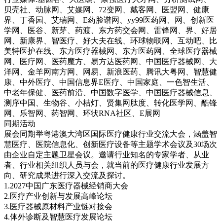
贝壳社、动脉网、艾媒网、72变网、戴客网、医盟网、健康
界、丁香园、艾瑞网、E药脸谱网、yy99医药网、网、创新医
学网、医谷、新芽、药渡、东方药交会网、雷锋网、界、好居
网、新康界、智医疗、好大夫在线、环球物联网、互动吧、比
美特医护在线、东方医疗器械网、东方医药网、全球医疗器械
网、医疗网、医药魔方、易方达医药网、中国医疗器械网、大
洋网、金羊网南方网、网易、新浪医药、腾讯大粤网、智慧健
康、中外医疗、中国信息界E医疗、中国家庭、一色智生活、
中老年保健、医药前沿、中国数字医学、中国医疗器械信息、
测序中国、生物谷、小桔灯、贤集网肽度、转化医学网、酷锋
网、乐智网、药智网、环状RNA社区、E展网
同期活动
展会同期举粤港澳大湾区国际医疗健康行业交流大会，涵盖智
慧医疗、医院信息化、创新医疗设备等主题学术会议及30场次
由企业自定主题卫星会议。邀请行业知名的专家学者、从业
者、行业相关组织人员与会，就当前的医疗健康行业发展方
向、研究成果进行深入交流及探讨。
1.2027中国广东医疗器械经销商大会
2.医疗产业创新与发展高峰论坛
3.医疗器械原材料产业链对接会
4.体外诊断及智慧医疗发展论坛