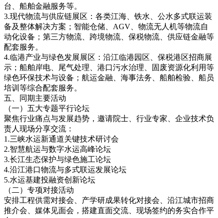
台、船舶金融服务等。
3.现代物流与供应链展区：各类江海、铁水、公水多式联运装
备及整体解决方案；智能仓储、AGV、物流无人机等物流自
动化设备；第三方物流、跨境物流、保税物流、供应链金融等
配套服务。
4.临港产业与绿色发展展区：沿江临港园区、保税港区招商展
示；船舶岸电、尾气处理、港口污水治理、固废资源化利用等
绿色环保技术与设备；航运金融、海事法务、船舶检验、船员
培训等综合配套服务。
五、同期主要活动
（一）五大专题平行论坛
聚焦行业痛点与发展趋势，邀请院士、行业专家、企业技术负
责人现场分享交流：
1.三峡水运新通道关键技术研讨会
2.智慧航运与数字水运高峰论坛
3.长江生态保护与绿色施工论坛
4.沿江港口物流与多式联运发展论坛
5.水运基建投融资创新论坛
（二）专项对接活动
安排工程供需对接会、产学研成果转化对接会、沿江城市招商
推介会、媒体见面会，搭建直面交流、现场签约的务实合作平