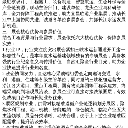
聚勘察设计、工程施工、装备制造、智慧航运、生态环保等全
产业链资源，联动主管部门、建设单位、龙头企业与科研智
库，全力保障工程高质推进，助力宜昌临港产业集展，推动长
江中上游协同共进。诚邀各单位参展参会，共抓长江水运发展
新机遇。
三、展会核心优势与参展价值
结合工程背景与行业需求，展会依托六大核心优势，保障参展
实效：
1.行业 IP，行业关注度突出展会紧扣三峡水运新通道开工这一
标志性节点，是本年度水运基建领域独有的专项展会，具备极
强的行业纪念意义与传播价值，自然汇聚全行业目光，助力企
业快速提升行业知名度。
2.政企协同发力，直达核心采购端组委会定向邀请交通、水
利、港航、住建等各级主管单位，同时邀约三峡枢纽运营方、
沿江各大港口、重点工程局、国有物流集团等工程承建方、终
端采购商到场观展洽谈。参展企业可直接对接决策圈层，有效
促成项目合作与长期业务往来。
3.展区规划专业，供需对接精准遵循产业链逻辑划分展区，聚
焦水利工程、港口机械、智能船舶、绿色物流、临港产业五大
主流领域，展品分类清晰、动线合理，便于上下游企业精准匹
配需求，提升洽谈效率。
4.全域精准邀约，专业观众资源充足联合全国行业协会、沿江