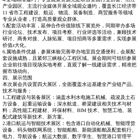
产业园区、主流行业媒体开展全域观众邀约，覆盖长江经济带
11 省市工程建设、航运、物流、装备制造、商贸服务等领域
专业从业者，打造高质量观众群体。
5.配套活动丰富，延伸合作价值除线下展览外，同期举办多场
行业论坛、技术发布、项目考察、行业评选等活动，兼顾技术
研讨、商务对接、人脉拓展、项目招商等多重需求，实现参展
价值z大化。
6.属地条件优越，参展体验完善举办地宜昌交通便利，会展配
套设施成熟，且紧邻三峡核心工程区域。展会期间可组织参展
企业前往项目现场实地考察，直观了解一线建设需求，精准把
握市场动向。
四、展示范围
本次展会共设置四大展区，全面覆盖水运基建全产业链产品、
技术与服务：
1.工程建设与装备展区：涵盖水利水电施工机械、疏浚及土石
方设备、起重运输设备；深水航道、桥梁建设相关技术与材
料；高性能工程建材、环保材料、BIM 技术、智慧工地、装
配式建筑等新技术、新方案。
2.港口航运与智能技术展区：包含港口自动化机械、智能理货
设备、码头物联网系统；智能船舶、新能源船舶及配套航行、
电力、导航设备；航运大数据、数字孪生、智慧港口管理平