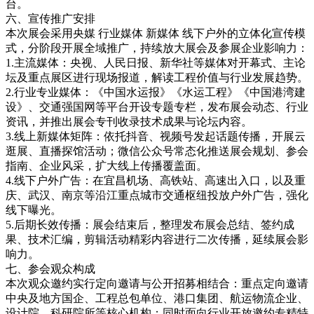
台。
六、宣传推广安排
本次展会采用央媒 行业媒体 新媒体 线下户外的立体化宣传模
式，分阶段开展全域推广，持续放大展会及参展企业影响力：
1.主流媒体：央视、人民日报、新华社等媒体对开幕式、主论
坛及重点展区进行现场报道，解读工程价值与行业发展趋势。
2.行业专业媒体：《中国水运报》《水运工程》《中国港湾建
设》、交通强国网等平台开设专题专栏，发布展会动态、行业
资讯，并推出展会专刊收录技术成果与论坛内容。
3.线上新媒体矩阵：依托抖音、视频号发起话题传播，开展云
逛展、直播探馆活动；微信公众号常态化推送展会规划、参会
指南、企业风采，扩大线上传播覆盖面。
4.线下户外广告：在宜昌机场、高铁站、高速出入口，以及重
庆、武汉、南京等沿江重点城市交通枢纽投放户外广告，强化
线下曝光。
5.后期长效传播：展会结束后，整理发布展会总结、签约成
果、技术汇编，剪辑活动精彩内容进行二次传播，延续展会影
响力。
七、参会观众构成
本次观众邀约实行定向邀请与公开招募相结合：重点定向邀请
中央及地方国企、工程总包单位、港口集团、航运物流企业、
设计院、科研院所等核心机构；同时面向行业开放邀约专精特